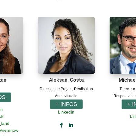
zan
Aleksani Costa
Michae
Direction de Projets, Réalisation
Directeur
Audiovisuelle
Responsable
OS
+ INFOS
+ 
in
LinkedIn
ck
Lin
_land
,
@nemnow