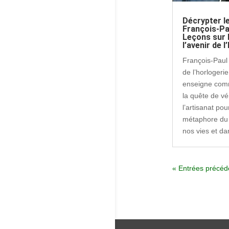
Décrypter l
François-Pa
Leçons sur l
l’avenir de 
François-Paul 
de l’horlogeri
enseigne comm
la quête de vé
l’artisanat po
métaphore du
nos vies et da
« Entrées précéd