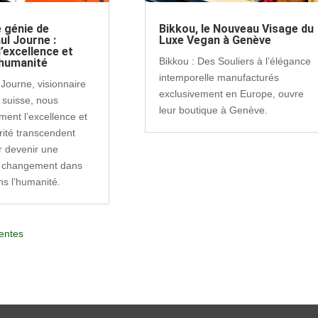
e génie de
Bikkou, le Nouveau Visage du
ul Journe :
Luxe Vegan à Genève
’excellence et
Bikkou : Des Souliers à l’élégance
l’humanité
intemporelle manufacturés
Journe, visionnaire
exclusivement en Europe, ouvre
e suisse, nous
leur boutique à Genève.
ent l’excellence et
rité transcendent
ur devenir une
 changement dans
ns l’humanité.
entes