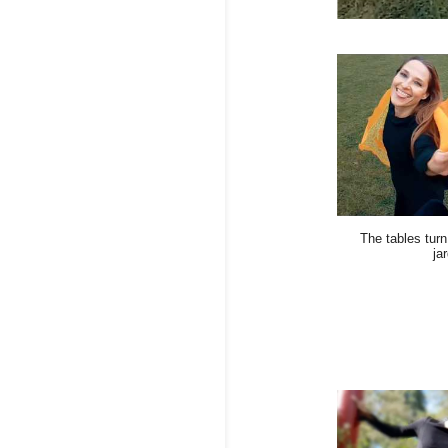
The tables tur
ja