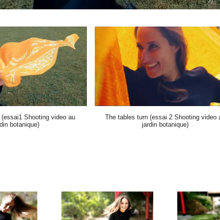
n (essai1 Shooting video au
The tables turn (essai 2 Shooting video 
rdin botanique)
jardin botanique)