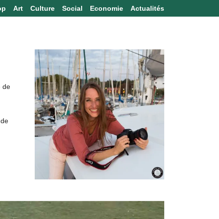
op
Art
Culture
Social
Economie
Actualités
e de
 de