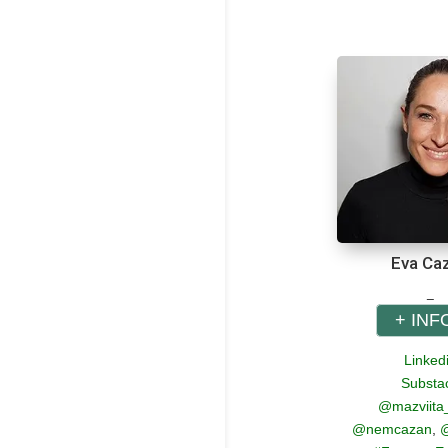
Eva Ca
_
+ INF
Linked
Substa
@mazviita
@nemcazan
,