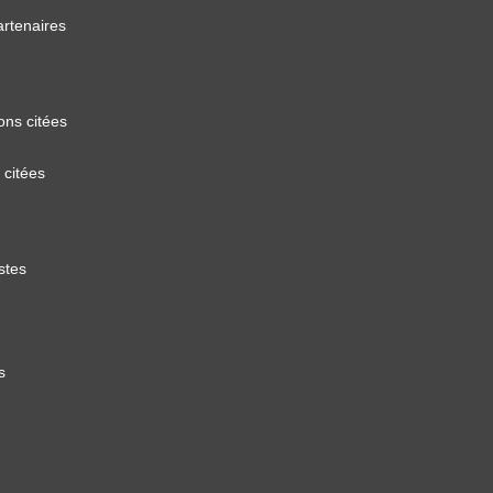
artenaires
ons citées
 citées
stes
s