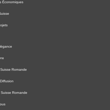
s Économiques
Suisse
ojets
élégance
vre
 Suisse Romande
Diffusion
 Suisse Romande
Tous