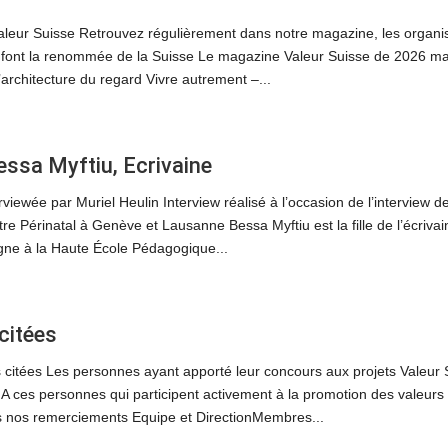
leur Suisse Retrouvez régulièrement dans notre magazine, les organisa
i font la renommée de la Suisse Le magazine Valeur Suisse de 2026 m
’architecture du regard Vivre autrement –...
essa Myftiu, Ecrivaine
viewée par Muriel Heulin Interview réalisé à l’occasion de l’interview d
tre Périnatal à Genève et Lausanne Bessa Myftiu est la fille de l’écriv
igne à la Haute École Pédagogique...
citées
 citées Les personnes ayant apporté leur concours aux projets Valeur 
A ces personnes qui participent activement à la promotion des valeurs et
us nos remerciements Equipe et DirectionMembres...