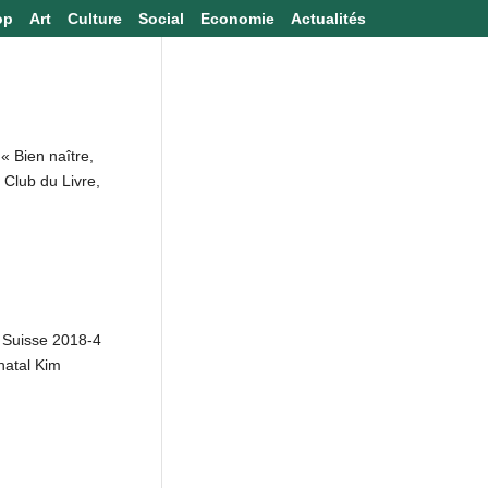
op
Art
Culture
Social
Economie
Actualités
« Bien naître,
 Club du Livre,
r Suisse 2018-4
natal Kim