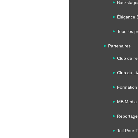
Backstage
Élégance 
Tous les pr
Partenaires
Club de l’
Club du Li
Formation
MB Media 
Reportage
Toit Pour 