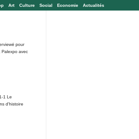
op
Art
Culture
Social
Economie
Actualités
terviewé pour
à Palexpo avec
1-1 Le
 d'histoire