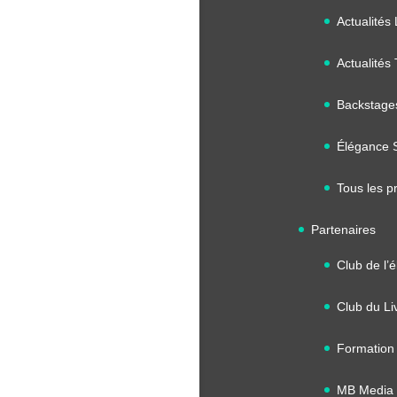
Actualités 
Actualités
Backstage
Élégance 
Tous les pr
Partenaires
Club de l’
Club du Li
Formation
MB Media 