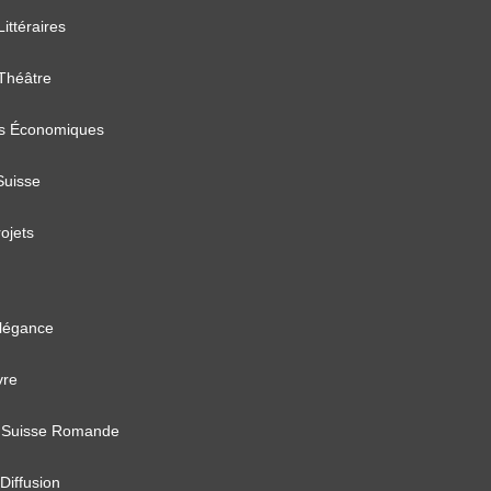
Littéraires
 Théâtre
s Économiques
Suisse
ojets
élégance
vre
 Suisse Romande
Diffusion