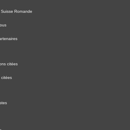
 Suisse Romande
Tous
artenaires
ons citées
 citées
stes
s