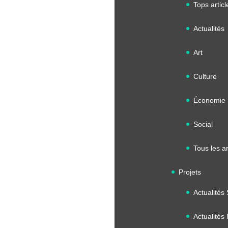
Tops articl
Actualités
Art
Culture
Économie
Social
Tous les ar
Projets
Actualités
Actualités 