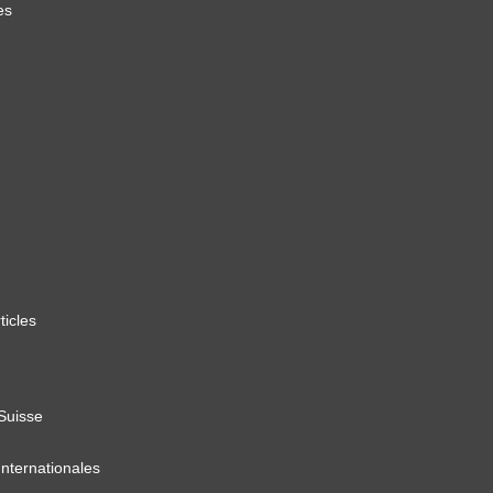
es
ticles
 Suisse
Internationales