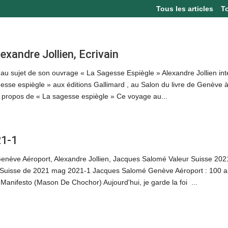
Tous les articles
T
lexandre Jollien, Ecrivain
 au sujet de son ouvrage « La Sagesse Espiègle » Alexandre Jollien in
gesse espiègle » aux éditions Gallimard , au Salon du livre de Genève 
A propos de « La sagesse espiègle » Ce voyage au...
21-1
nève Aéroport, Alexandre Jollien, Jacques Salomé Valeur Suisse 202
Suisse de 2021 mag 2021-1 Jacques Salomé Genève Aéroport : 100 ans
 Manifesto (Mason De Chochor) Aujourd'hui, je garde la foi ...